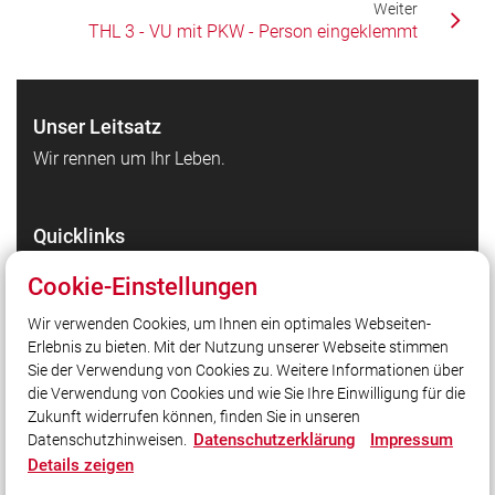
Weiter
THL 3 - VU mit PKW - Person eingeklemmt
Unser Leitsatz
Wir rennen um Ihr Leben.
Quicklinks
HiOrg-Server
Cookie-Einstellungen
Markt Wendelstein
Wir verwenden Cookies, um Ihnen ein optimales Webseiten-
Landkreis Roth
Erlebnis zu bieten. Mit der Nutzung unserer Webseite stimmen
LFV Bayern
Sie der Verwendung von Cookies zu. Weitere Informationen über
Administration
die Verwendung von Cookies und wie Sie Ihre Einwilligung für die
Zukunft widerrufen können, finden Sie in unseren
Datenschutzerklärung
Impressum
Datenschutzhinweisen.
Social Media
Details zeigen