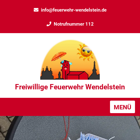
info@feuerwehr-wendelstein.de
Notrufnummer 112
Freiwillige Feuerwehr Wendelstein
MENÜ