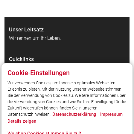
Unser Leitsatz
Wir rennen um Ihr Leben.
Quicklinks
HiOrg-Server
Cookie-Einstellungen
Markt Wendelstein
Wir verwenden Cookies, um Ihnen ein optimales Webseiten-
Landkreis Roth
Erlebnis zu bieten. Mit der Nutzung unserer Webseite stimmen
LFV Bayern
Sie der Verwendung von Cookies zu. Weitere Informationen über
Administration
die Verwendung von Cookies und wie Sie Ihre Einwilligung für die
Zukunft widerrufen können, finden Sie in unseren
Datenschutzerklärung
Impressum
Datenschutzhinweisen.
Social Media
Details zeigen
Auch unterwegs immer auf dem Laufenden bleiben?
Welchen Cookies stimmen Sie zu?