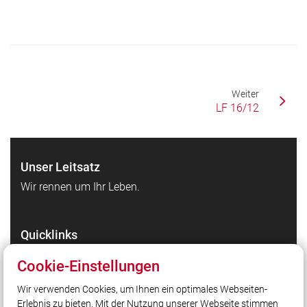
Weiter
LF 16/12
Unser Leitsatz
Wir rennen um Ihr Leben.
Quicklinks
HiOrg-Server
Cookie-Einstellungen
Markt Wendelstein
Wir verwenden Cookies, um Ihnen ein optimales Webseiten-
Landkreis Roth
Erlebnis zu bieten. Mit der Nutzung unserer Webseite stimmen