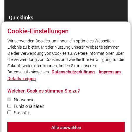
Quicklinks
HiOrg-Server
Cookie-Einstellungen
Markt Wendelstein
Wir verwenden Cookies, um Ihnen ein optimales Webseiten-
Landkreis Roth
Erlebnis zu bieten. Mit der Nutzung unserer Webseite stimmen
LFV Bayern
Sie der Verwendung von Cookies zu. Weitere Informationen über
Administration
die Verwendung von Cookies und wie Sie Ihre Einwilligung für die
Zukunft widerrufen können, finden Sie in unseren
Datenschutzerklärung
Impressum
Datenschutzhinweisen.
Social Media
Details zeigen
Auch unterwegs immer auf dem Laufenden bleiben?
Welchen Cookies stimmen Sie zu?
Bleiben Sie mit uns in Kontakt und vernetzen Sie sich
mit uns!
Notwendig
Funktionalitäten
Statistik
Alle auswählen
© 2026 Freiwillige Feuerwehr Wendelstein